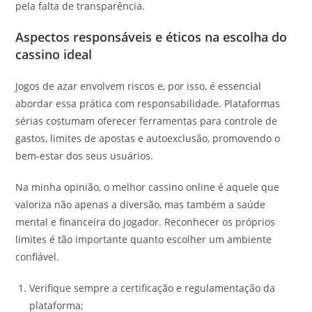
pela falta de transparência.
Aspectos responsáveis e éticos na escolha do
cassino ideal
Jogos de azar envolvem riscos e, por isso, é essencial
abordar essa prática com responsabilidade. Plataformas
sérias costumam oferecer ferramentas para controle de
gastos, limites de apostas e autoexclusão, promovendo o
bem-estar dos seus usuários.
Na minha opinião, o melhor cassino online é aquele que
valoriza não apenas a diversão, mas também a saúde
mental e financeira do jogador. Reconhecer os próprios
limites é tão importante quanto escolher um ambiente
confiável.
Verifique sempre a certificação e regulamentação da
plataforma;