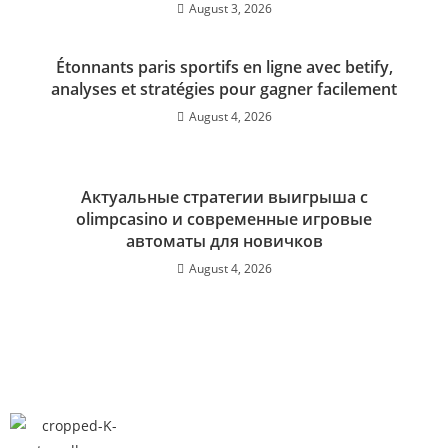
August 3, 2026
Étonnants paris sportifs en ligne avec betify,
analyses et stratégies pour gagner facilement
August 4, 2026
Актуальные стратегии выигрыша с
olimpcasino и современные игровые
автоматы для новичков
August 4, 2026