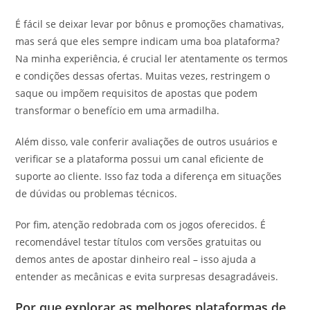
É fácil se deixar levar por bônus e promoções chamativas,
mas será que eles sempre indicam uma boa plataforma?
Na minha experiência, é crucial ler atentamente os termos
e condições dessas ofertas. Muitas vezes, restringem o
saque ou impõem requisitos de apostas que podem
transformar o benefício em uma armadilha.
Além disso, vale conferir avaliações de outros usuários e
verificar se a plataforma possui um canal eficiente de
suporte ao cliente. Isso faz toda a diferença em situações
de dúvidas ou problemas técnicos.
Por fim, atenção redobrada com os jogos oferecidos. É
recomendável testar títulos com versões gratuitas ou
demos antes de apostar dinheiro real – isso ajuda a
entender as mecânicas e evita surpresas desagradáveis.
Por que explorar as melhores plataformas de