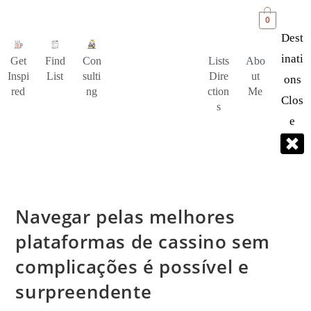
0
Dest
Inati
Get
Find
Con
Lists
Abo
Inspi
List
sulti
Dire
ut
Ons
red
ng
ction
Me
Clos
s
E
Navegar pelas melhores
plataformas de cassino sem
complicações é possível e
surpreendente