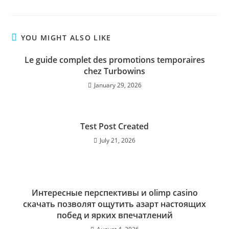
YOU MIGHT ALSO LIKE
Le guide complet des promotions temporaires
chez Turbowins
January 29, 2026
Test Post Created
July 21, 2026
Интересные перспективы и olimp casino
скачать позволят ощутить азарт настоящих
побед и ярких впечатлений