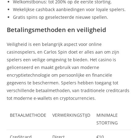
Welkomstbonus: tot 200% op de eerste storting.
Wekelijkse cashback aanbiedingen voor loyale spelers.
Gratis spins op geselecteerde nieuwe spellen.
Betalingsmethoden en veiligheid
Veiligheid is een belangrijk aspect voor online
casinospelers, en Carlos Spin doet er alles aan om zijn
spelers een veilige omgeving te bieden. Het casino is
gelicenseerd en maakt gebruik van moderne
encryptietechnologie om persoonlijke en financiële
gegevens te beschermen. Spelers hebben toegang tot
verschillende betaalmethoden, van traditionele creditcards
tot moderne e-wallets en cryptocurrencies.
BETAALMETHODE
VERWERKINGSTIJD
MINIMALE
STORTING
Creditcard
Direct
€10