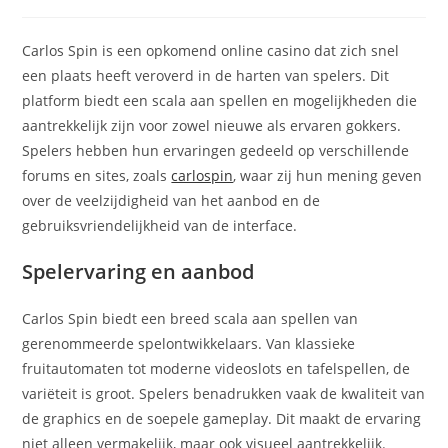
Carlos Spin is een opkomend online casino dat zich snel
een plaats heeft veroverd in de harten van spelers. Dit
platform biedt een scala aan spellen en mogelijkheden die
aantrekkelijk zijn voor zowel nieuwe als ervaren gokkers.
Spelers hebben hun ervaringen gedeeld op verschillende
forums en sites, zoals
carlospin
, waar zij hun mening geven
over de veelzijdigheid van het aanbod en de
gebruiksvriendelijkheid van de interface.
Spelervaring en aanbod
Carlos Spin biedt een breed scala aan spellen van
gerenommeerde spelontwikkelaars. Van klassieke
fruitautomaten tot moderne videoslots en tafelspellen, de
variëteit is groot. Spelers benadrukken vaak de kwaliteit van
de graphics en de soepele gameplay. Dit maakt de ervaring
niet alleen vermakelijk, maar ook visueel aantrekkelijk.