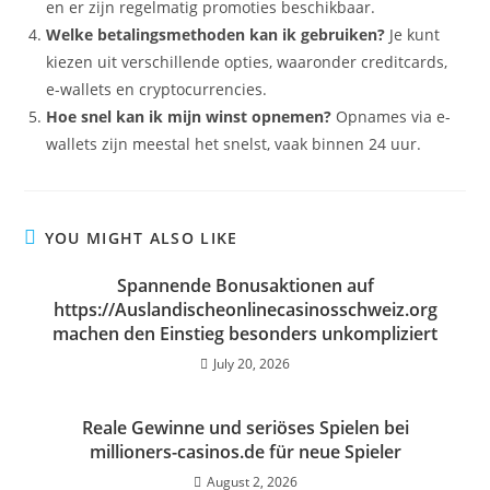
en er zijn regelmatig promoties beschikbaar.
Welke betalingsmethoden kan ik gebruiken?
Je kunt
kiezen uit verschillende opties, waaronder creditcards,
e-wallets en cryptocurrencies.
Hoe snel kan ik mijn winst opnemen?
Opnames via e-
wallets zijn meestal het snelst, vaak binnen 24 uur.
YOU MIGHT ALSO LIKE
Spannende Bonusaktionen auf
https://Auslandischeonlinecasinosschweiz.org
machen den Einstieg besonders unkompliziert
July 20, 2026
Reale Gewinne und seriöses Spielen bei
millioners-casinos.de für neue Spieler
August 2, 2026