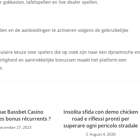
gokkasten, tafelspellen en live dealer spellen.
en en de aanbiedingen te activeren volgens de gebruikelijke
pulaire keuze voor spelers die op zoek zijn naar een dynamische en
 veiligheid en aantrekkelijke bonussen maakt het platform een
s.
que Bassbet Casino
Insolita sfida con demo chicken
s bonus récurrents ?
road e riflessi pronti per
superare ogni pericolo stradale
ecember 27, 2025
August 4, 2026