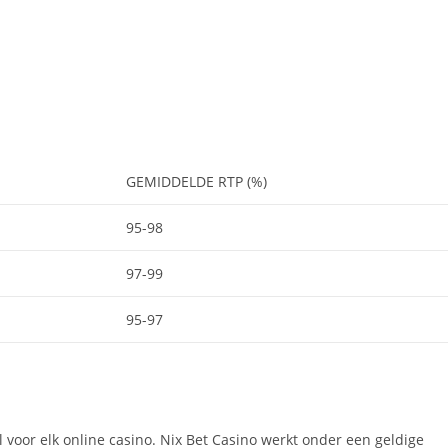
GEMIDDELDE RTP (%)
95-98
97-99
95-97
l voor elk online casino. Nix Bet Casino werkt onder een geldige