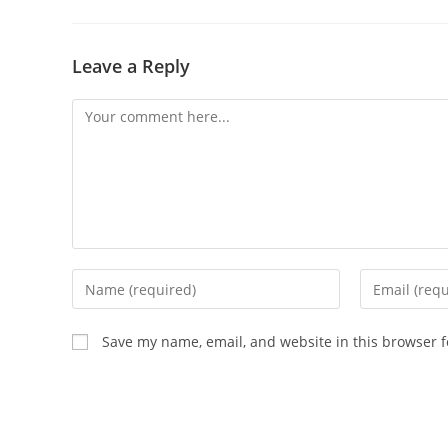
Leave a Reply
Save my name, email, and website in this browser f