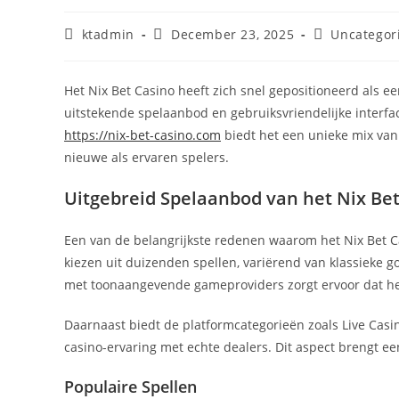
ktadmin
December 23, 2025
Uncategor
Het Nix Bet Casino heeft zich snel gepositioneerd als ee
uitstekende spelaanbod en gebruiksvriendelijke interfa
https://nix-bet-casino.com
biedt het een unieke mix van
nieuwe als ervaren spelers.
Uitgebreid Spelaanbod van het Nix Be
Een van de belangrijkste redenen waarom het Nix Bet Ca
kiezen uit duizenden spellen, variërend van klassieke 
met toonaangevende gameproviders zorgt ervoor dat het a
Daarnaast biedt de platformcategorieën zoals Live Casi
casino-ervaring met echte dealers. Dit aspect brengt e
Populaire Spellen