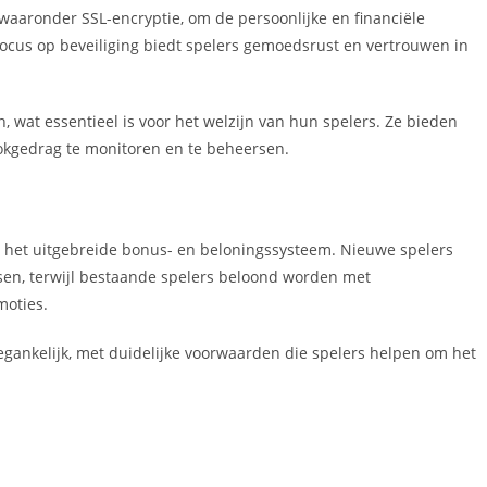
 waaronder SSL-encryptie, om de persoonlijke en financiële
ocus op beveiliging biedt spelers gemoedsrust en vertrouwen in
 wat essentieel is voor het welzijn van hun spelers. Ze bieden
gokgedrag te monitoren en te beheersen.
is het uitgebreide bonus- en beloningssysteem. Nieuwe spelers
en, terwijl bestaande spelers beloond worden met
moties.
oegankelijk, met duidelijke voorwaarden die spelers helpen om het