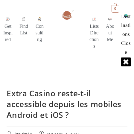
0
Dest
Inati
Get
Find
Con
Lists
Abo
Inspi
List
sulti
Dire
ut
Ons
red
ng
ction
Me
Clos
s
E
Extra Casino reste-t-il
accessible depuis les mobiles
Android et iOS ?