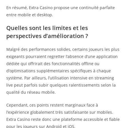
En résumé, Extra Casino propose une continuité parfaite
entre mobile et desktop.
Quelles sont les limites et les
perspectives d’amélioration ?
Malgré des performances solides, certains joueurs les plus
exigeants pourraient regretter l’absence d’une application
dédiée qui offrirait des fonctionnalités offline ou
d’optimisations supplémentaires spécifiques à chaque
système. Par ailleurs, l’utilisation intensive en streaming
live peut parfois subir quelques ralentissements selon la
qualité du réseau mobile.
Cependant, ces points restent marginaux face à
l’expérience globalement très satisfaisante sur mobiles.
Extra Casino reste donc une plateforme accessible et fiable
pour les joueurs sur Android et iOS.