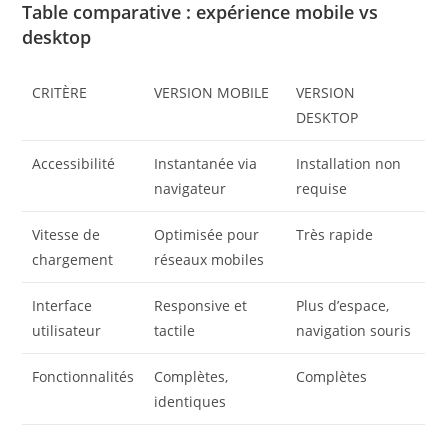
Table comparative : expérience mobile vs
desktop
CRITÈRE
VERSION MOBILE
VERSION
DESKTOP
Accessibilité
Instantanée via
Installation non
navigateur
requise
Vitesse de
Optimisée pour
Très rapide
chargement
réseaux mobiles
Interface
Responsive et
Plus d’espace,
utilisateur
tactile
navigation souris
Fonctionnalités
Complètes,
Complètes
identiques