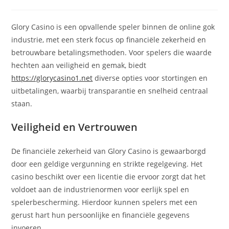
Glory Casino is een opvallende speler binnen de online gok
industrie, met een sterk focus op financiële zekerheid en
betrouwbare betalingsmethoden. Voor spelers die waarde
hechten aan veiligheid en gemak, biedt
https://glorycasino1.net
diverse opties voor stortingen en
uitbetalingen, waarbij transparantie en snelheid centraal
staan.
Veiligheid en Vertrouwen
De financiële zekerheid van Glory Casino is gewaarborgd
door een geldige vergunning en strikte regelgeving. Het
casino beschikt over een licentie die ervoor zorgt dat het
voldoet aan de industrienormen voor eerlijk spel en
spelerbescherming. Hierdoor kunnen spelers met een
gerust hart hun persoonlijke en financiële gegevens
invoeren.