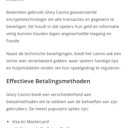
Bovendien gebruikt Glory Casino geavanceerde
encryptietechnologie om alle transacties en gegevens te
beveiligen. Dit houdt in dat spelers hun geld en informatie
veilig kunnen houden tegen ongeoorloofde toegang en
fraude.
Naast de technische beveiligingen, biedt het casino ook een
sectie over verantwoord gokken, waar spelers handige tips
en hulpmiddelen vinden om hun speelgedrag te reguleren.
Effectieve Betalingsmethoden
Glory Casino biedt een verscheidenheid aan
betaalmethoden om te voldoen aan de behoeften van zijn
gebruikers. De meest populaire opties zijn:
Visa en Mastercard