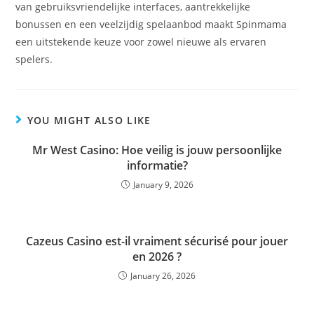
van gebruiksvriendelijke interfaces, aantrekkelijke
bonussen en een veelzijdig spelaanbod maakt Spinmama
een uitstekende keuze voor zowel nieuwe als ervaren
spelers.
YOU MIGHT ALSO LIKE
Mr West Casino: Hoe veilig is jouw persoonlijke
informatie?
January 9, 2026
Cazeus Casino est-il vraiment sécurisé pour jouer
en 2026 ?
January 26, 2026