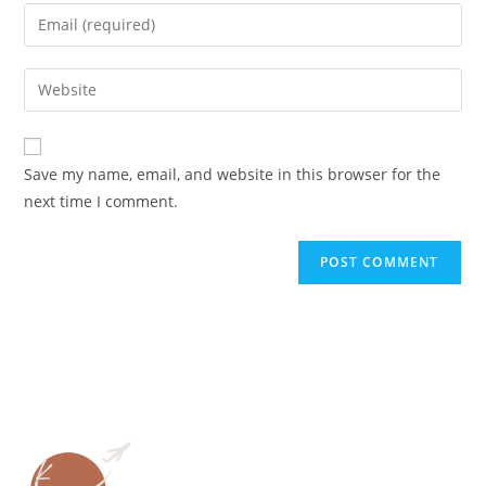
Save my name, email, and website in this browser for the
next time I comment.