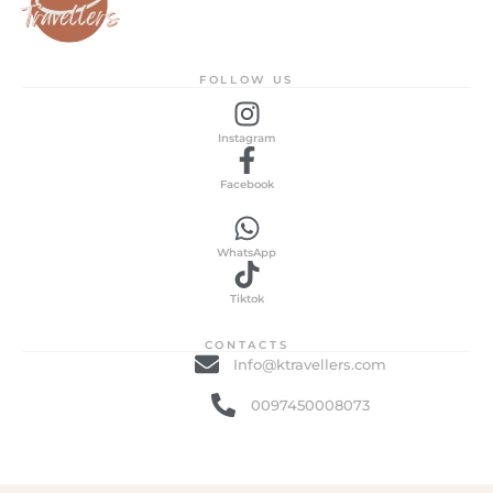
FOLLOW US
Instagram
Facebook
WhatsApp
Tiktok
CONTACTS
Info@ktravellers.com
0097450008073