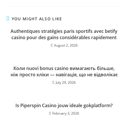
YOU MIGHT ALSO LIKE
Authentiques stratégies paris sportifs avec betify
casino pour des gains considérables rapidement
August 2, 2026
Коли nuovi bonus casino вимагають більше,
ніж просто кліки — навігація, що не відволікає
July 29, 2026
Is Piperspin Casino jouw ideale gokplatform?
February 3, 2026