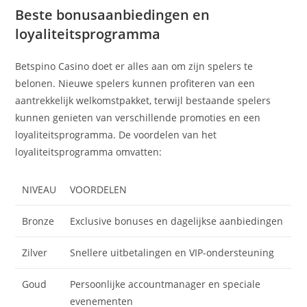
Beste bonusaanbiedingen en
loyaliteitsprogramma
Betspino Casino doet er alles aan om zijn spelers te
belonen. Nieuwe spelers kunnen profiteren van een
aantrekkelijk welkomstpakket, terwijl bestaande spelers
kunnen genieten van verschillende promoties en een
loyaliteitsprogramma. De voordelen van het
loyaliteitsprogramma omvatten:
NIVEAU
VOORDELEN
Bronze
Exclusive bonuses en dagelijkse aanbiedingen
Zilver
Snellere uitbetalingen en VIP-ondersteuning
Goud
Persoonlijke accountmanager en speciale
evenementen