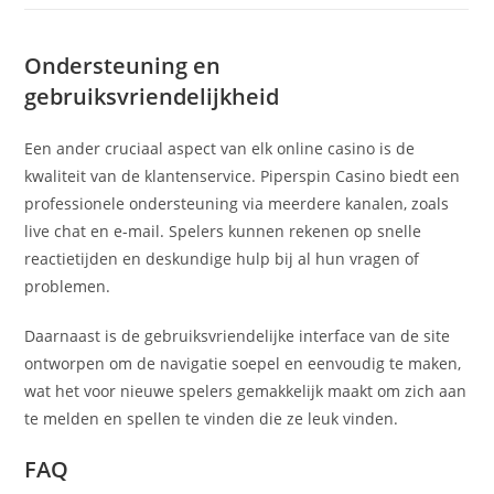
Ondersteuning en
gebruiksvriendelijkheid
Een ander cruciaal aspect van elk online casino is de
kwaliteit van de klantenservice. Piperspin Casino biedt een
professionele ondersteuning via meerdere kanalen, zoals
live chat en e-mail. Spelers kunnen rekenen op snelle
reactietijden en deskundige hulp bij al hun vragen of
problemen.
Daarnaast is de gebruiksvriendelijke interface van de site
ontworpen om de navigatie soepel en eenvoudig te maken,
wat het voor nieuwe spelers gemakkelijk maakt om zich aan
te melden en spellen te vinden die ze leuk vinden.
FAQ