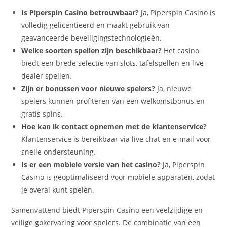
Is Piperspin Casino betrouwbaar?
Ja, Piperspin Casino is
volledig gelicentieerd en maakt gebruik van
geavanceerde beveiligingstechnologieën.
Welke soorten spellen zijn beschikbaar?
Het casino
biedt een brede selectie van slots, tafelspellen en live
dealer spellen.
Zijn er bonussen voor nieuwe spelers?
Ja, nieuwe
spelers kunnen profiteren van een welkomstbonus en
gratis spins.
Hoe kan ik contact opnemen met de klantenservice?
Klantenservice is bereikbaar via live chat en e-mail voor
snelle ondersteuning.
Is er een mobiele versie van het casino?
Ja, Piperspin
Casino is geoptimaliseerd voor mobiele apparaten, zodat
je overal kunt spelen.
Samenvattend biedt Piperspin Casino een veelzijdige en
veilige gokervaring voor spelers. De combinatie van een