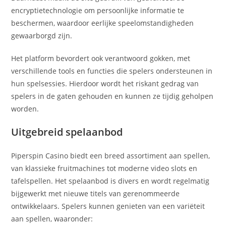
encryptietechnologie om persoonlijke informatie te
beschermen, waardoor eerlijke speelomstandigheden
gewaarborgd zijn.
Het platform bevordert ook verantwoord gokken, met
verschillende tools en functies die spelers ondersteunen in
hun spelsessies. Hierdoor wordt het riskant gedrag van
spelers in de gaten gehouden en kunnen ze tijdig geholpen
worden.
Uitgebreid spelaanbod
Piperspin Casino biedt een breed assortiment aan spellen,
van klassieke fruitmachines tot moderne video slots en
tafelspellen. Het spelaanbod is divers en wordt regelmatig
bijgewerkt met nieuwe titels van gerenommeerde
ontwikkelaars. Spelers kunnen genieten van een variëteit
aan spellen, waaronder: