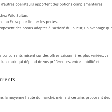
 d’autres opérateurs apportent des options complémentaires :
chez Wild Sultan.
sino Extra pour limiter les pertes.
roposent des bonus adaptés à l’activité du joueur, un avantage qu
ins concurrents misent sur des offres saisonnières plus variées, ce
 d’un choix qui dépend de vos préférences, entre stabilité et
urrents
e dans la moyenne haute du marché, même si certains proposent des