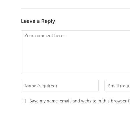
Leave a Reply
Save my name, email, and website in this browser f