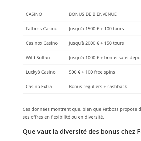
CASINO
BONUS DE BIENVENUE
Fatboss Casino
Jusqu’à 1500 € + 100 tours
Casinox Casino
Jusqu’à 2000 € + 150 tours
Wild Sultan
Jusqu’à 1000 € + bonus sans dépô
Lucky8 Casino
500 € + 100 free spins
Casino Extra
Bonus réguliers + cashback
Ces données montrent que, bien que Fatboss propose de
ses offres en flexibilité ou en diversité.
Que vaut la diversité des bonus chez F