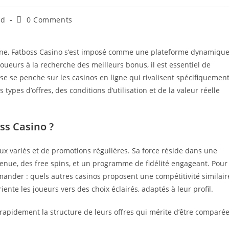
ed
0 Comments
ligne, Fatboss Casino s’est imposé comme une plateforme dynamiqu
joueurs à la recherche des meilleurs bonus, il est essentiel de
se se penche sur les casinos en ligne qui rivalisent spécifiquemen
ypes d’offres, des conditions d’utilisation et de la valeur réelle
ss Casino ?
ux variés et de promotions régulières. Sa force réside dans une
ue, des free spins, et un programme de fidélité engageant. Pour
ander : quels autres casinos proposent une compétitivité similair
ente les joueurs vers des choix éclairés, adaptés à leur profil.
 rapidement la structure de leurs offres qui mérite d’être comparé