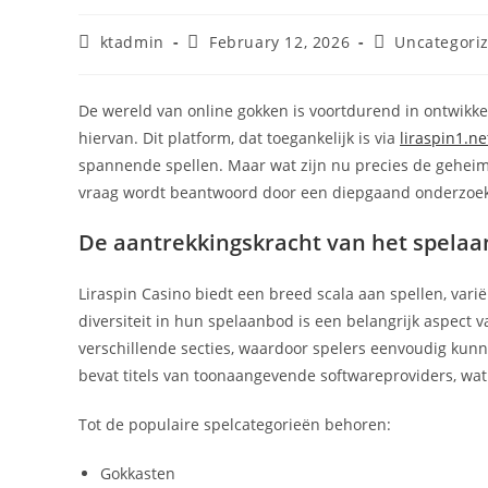
ktadmin
February 12, 2026
Uncategori
De wereld van online gokken is voortdurend in ontwikke
hiervan. Dit platform, dat toegankelijk is via
liraspin1.ne
spannende spellen. Maar wat zijn nu precies de geheime
vraag wordt beantwoord door een diepgaand onderzoek
De aantrekkingskracht van het spela
Liraspin Casino biedt een breed scala aan spellen, vari
diversiteit in hun spelaanbod is een belangrijk aspect 
verschillende secties, waardoor spelers eenvoudig ku
bevat titels van toonaangevende softwareproviders, wat 
Tot de populaire spelcategorieën behoren:
Gokkasten