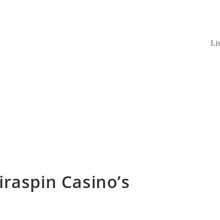
Li
raspin Casino’s