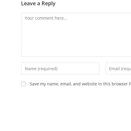
Leave a Reply
Save my name, email, and website in this browser f