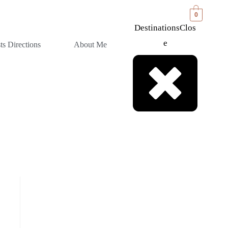
0
Destinations
Clos
E
sts Directions
About Me