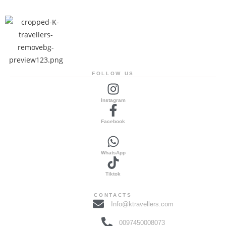
FOLLOW US
Instagram
Facebook
WhatsApp
Tiktok
CONTACTS
Info@ktravellers.com
0097450008073