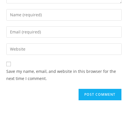
Save my name, email, and website in this browser for the
next time I comment.