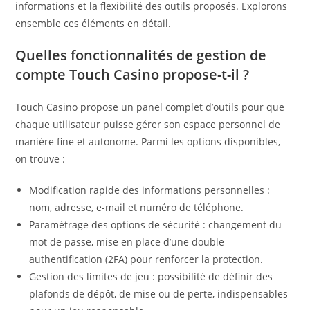
informations et la flexibilité des outils proposés. Explorons
ensemble ces éléments en détail.
Quelles fonctionnalités de gestion de
compte Touch Casino propose-t-il ?
Touch Casino propose un panel complet d’outils pour que
chaque utilisateur puisse gérer son espace personnel de
manière fine et autonome. Parmi les options disponibles,
on trouve :
Modification rapide des informations personnelles :
nom, adresse, e-mail et numéro de téléphone.
Paramétrage des options de sécurité : changement du
mot de passe, mise en place d’une double
authentification (2FA) pour renforcer la protection.
Gestion des limites de jeu : possibilité de définir des
plafonds de dépôt, de mise ou de perte, indispensables