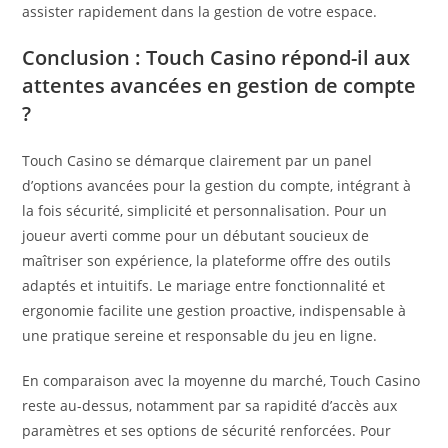
assister rapidement dans la gestion de votre espace.
Conclusion : Touch Casino répond-il aux
attentes avancées en gestion de compte
?
Touch Casino se démarque clairement par un panel
d’options avancées pour la gestion du compte, intégrant à
la fois sécurité, simplicité et personnalisation. Pour un
joueur averti comme pour un débutant soucieux de
maîtriser son expérience, la plateforme offre des outils
adaptés et intuitifs. Le mariage entre fonctionnalité et
ergonomie facilite une gestion proactive, indispensable à
une pratique sereine et responsable du jeu en ligne.
En comparaison avec la moyenne du marché, Touch Casino
reste au-dessus, notamment par sa rapidité d’accès aux
paramètres et ses options de sécurité renforcées. Pour