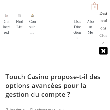
0
Dest
Inati
Get
Find
Con
Lists
Abo
Inspi
List
sulti
Dire
ut
Ons
red
ng
ction
Me
Clos
s
E
Touch Casino propose-t-il des
options avancées pour la
gestion du compte ?
ktadmin
February 16, 2026