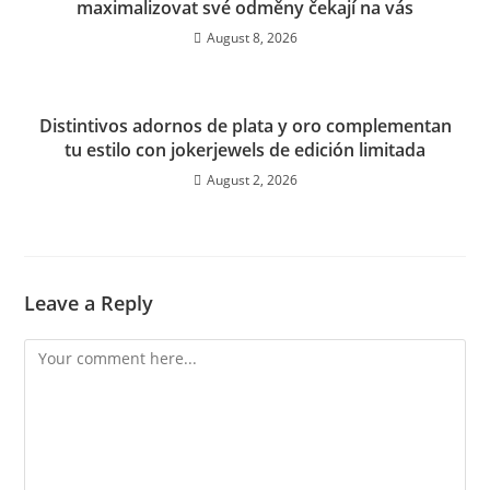
maximalizovat své odměny čekají na vás
August 8, 2026
Distintivos adornos de plata y oro complementan
tu estilo con jokerjewels de edición limitada
August 2, 2026
Leave a Reply