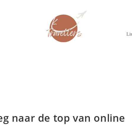
Li
g naar de top van online