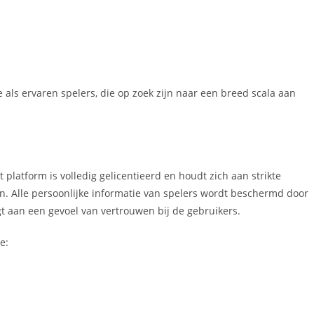
 als ervaren spelers, die op zoek zijn naar een breed scala aan
t platform is volledig gelicentieerd en houdt zich aan strikte
n. Alle persoonlijke informatie van spelers wordt beschermd door
t aan een gevoel van vertrouwen bij de gebruikers.
e: