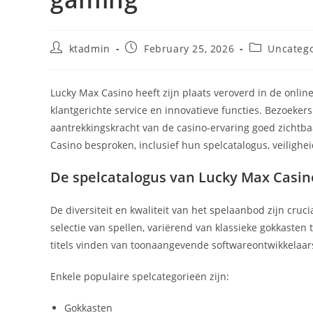
ktadmin
February 25, 2026
Uncatego
Lucky Max Casino heeft zijn plaats veroverd in de onli
klantgerichte service en innovatieve functies. Bezoek
aantrekkingskracht van de casino-ervaring goed zichtbaa
Casino besproken, inclusief hun spelcatalogus, veilig
De spelcatalogus van Lucky Max Casin
De diversiteit en kwaliteit van het spelaanbod zijn cruc
selectie van spellen, variërend van klassieke gokkasten
titels vinden van toonaangevende softwareontwikkelaars
Enkele populaire spelcategorieën zijn:
Gokkasten