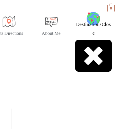
0
Destinations
Clos
E
sts Directions
About Me