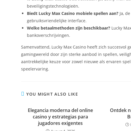
beveiligingstechnologieën.
Biedt Lucky Max Casino mobiele spellen aan?
Ja, de
gebruiksvriendelijke interface.
Welke betaalmethoden zijn beschikbaar?
Lucky Max 
bankoverschrijvingen.
Samenvattend, Lucky Max Casino heeft zich succesvol g
gamingwereld door zijn sterke aanbod in spellen, veilig
aantrekkelijke keuze voor zowel nieuwe als ervaren spe
speelervaring.
YOU MIGHT ALSO LIKE
Elegancia moderna del online
Ontdek n
casino y estrategias para
B
jugadores exigentes