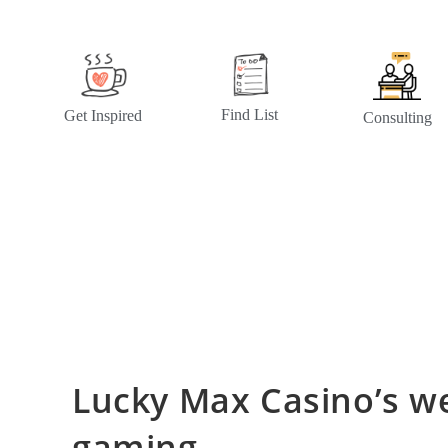
Find List
Get Inspired
Consulting
Lucky Max Casino’s we
gaming