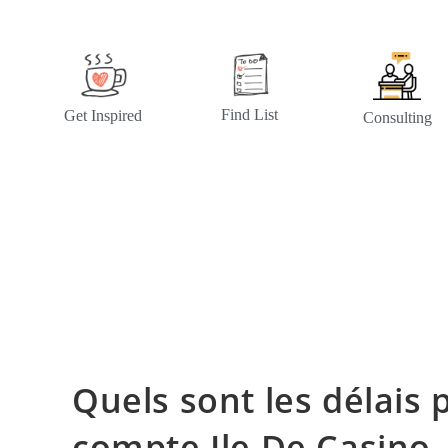
Find List
Get Inspired
Consulting
Quels sont les délais 
compte Ile De Casino