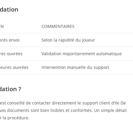
idation
EN
COMMENTAIRES
près envoi
Selon la rapidité du joueur
res ouvrées
Validation majoritairement automatique
heures ouvrées
Intervention manuelle du support
dation ?
 est conseillé de contacter directement le support client d’Ile De
vos documents sont bien lisibles et conformes. Un simple détail
r la procédure.