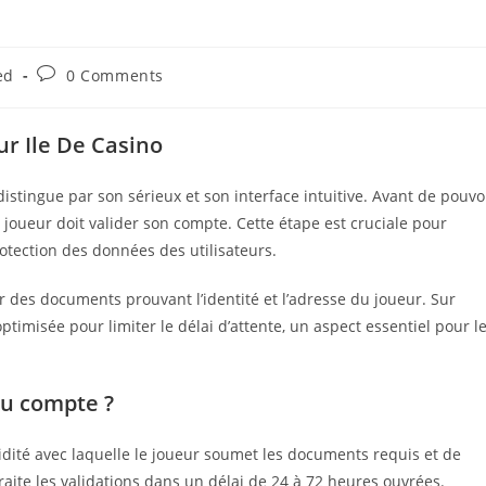
ed
0 Comments
r Ile De Casino
distingue par son sérieux et son interface intuitive. Avant de pouvo
joueur doit valider son compte. Cette étape est cruciale pour
rotection des données des utilisateurs.
 des documents prouvant l’identité et l’adresse du joueur. Sur
ptimisée pour limiter le délai d’attente, un aspect essentiel pour l
du compte ?
idité avec laquelle le joueur soumet les documents requis et de
 traite les validations dans un délai de 24 à 72 heures ouvrées.