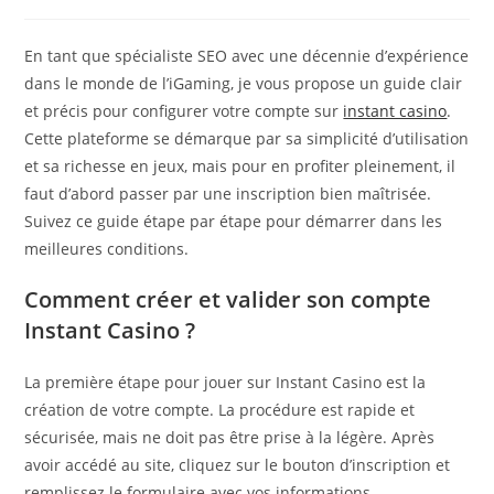
En tant que spécialiste SEO avec une décennie d’expérience
dans le monde de l’iGaming, je vous propose un guide clair
et précis pour configurer votre compte sur
instant casino
.
Cette plateforme se démarque par sa simplicité d’utilisation
et sa richesse en jeux, mais pour en profiter pleinement, il
faut d’abord passer par une inscription bien maîtrisée.
Suivez ce guide étape par étape pour démarrer dans les
meilleures conditions.
Comment créer et valider son compte
Instant Casino ?
La première étape pour jouer sur Instant Casino est la
création de votre compte. La procédure est rapide et
sécurisée, mais ne doit pas être prise à la légère. Après
avoir accédé au site, cliquez sur le bouton d’inscription et
remplissez le formulaire avec vos informations