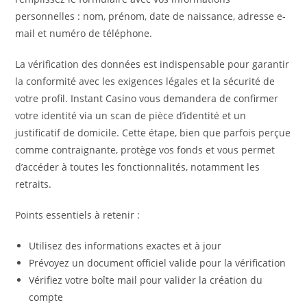
personnelles : nom, prénom, date de naissance, adresse e-
mail et numéro de téléphone.
La vérification des données est indispensable pour garantir
la conformité avec les exigences légales et la sécurité de
votre profil. Instant Casino vous demandera de confirmer
votre identité via un scan de pièce d’identité et un
justificatif de domicile. Cette étape, bien que parfois perçue
comme contraignante, protège vos fonds et vous permet
d’accéder à toutes les fonctionnalités, notamment les
retraits.
Points essentiels à retenir :
Utilisez des informations exactes et à jour
Prévoyez un document officiel valide pour la vérification
Vérifiez votre boîte mail pour valider la création du
compte