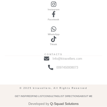
Instagram
Facebook
WhatsApp
Tiktok
CONTACTS
Info@ktravellers.com
0097450008073
© 2025 ktravellers, All Rights Reserved
GET INSPIRED
FIND LIST
CONSULTING
LIST DIRECTIONS
ABOUT ME
Developed by
Q-Squad Solutions