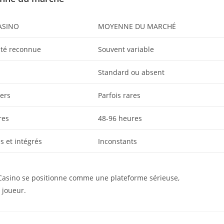
ASINO
MOYENNE DU MARCHÉ
ité reconnue
Souvent variable
Standard ou absent
iers
Parfois rares
res
48-96 heures
 et intégrés
Inconstants
Casino se positionne comme une plateforme sérieuse,
 joueur.