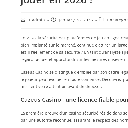
ktadmin
January 26, 2026
Uncategor
En 2026, la sécurité des plateformes de jeu en ligne res
bien implanté sur le marché, continue d’attirer un larg
est-il réellement de sa sécurité ? En tant qu’analyste sp
regard factuel et approfondi sur les mesures mises en pl
Cazeus Casino se distingue d’emblée par son cadre léga
le joueur peut évoluer en toute confiance. Découvrez 
méritent votre attention avant de déposer.
Cazeus Casino : une licence fiable pour
La première preuve d’un casino sécurisé réside dans so
par une autorité reconnue, assurant le respect des norm