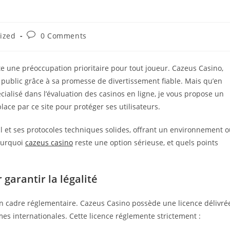
ized
0 Comments
te une préoccupation prioritaire pour tout joueur. Cazeus Casino,
e public grâce à sa promesse de divertissement fiable. Mais qu’en
écialisé dans l’évaluation des casinos en ligne, je vous propose un
ace par ce site pour protéger ses utilisateurs.
l et ses protocoles techniques solides, offrant un environnement 
pourquoi
cazeus casino
reste une option sérieuse, et quels points
 garantir la légalité
n cadre réglementaire. Cazeus Casino possède une licence délivré
es internationales. Cette licence réglemente strictement :