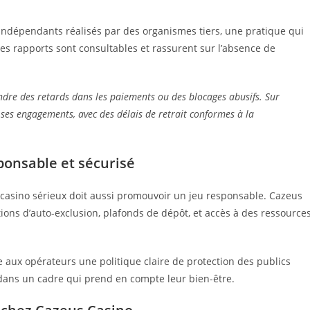
 indépendants réalisés par des organismes tiers, une pratique qui
es rapports sont consultables et rassurent sur l’absence de
indre des retards dans les paiements ou des blocages abusifs. Sur
 ses engagements, avec des délais de retrait conformes à la
sponsable et sécurisé
 casino sérieux doit aussi promouvoir un jeu responsable. Cazeus
ptions d’auto-exclusion, plafonds de dépôt, et accès à des ressource
e aux opérateurs une politique claire de protection des publics
r dans un cadre qui prend en compte leur bien-être.