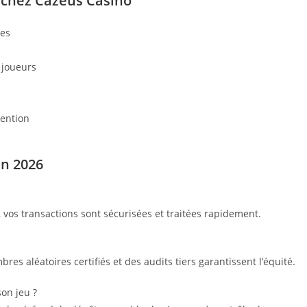
é chez Cazeus Casino
nes
s joueurs
vention
en 2026
e, vos transactions sont sécurisées et traitées rapidement.
es aléatoires certifiés et des audits tiers garantissent l’équité.
son jeu ?