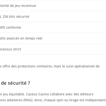
torité de jeu reconnue
L 256 bits sécurisé
GPD conforme
tils avancés en temps réel
ocessus strict
offre des protections similaires, mais le suivi opérationnel de
 de sécurité ?
’un jeu équitable. Cazeus Casino collabore avec des éditeurs
res aléatoires (RNG). Ainsi, chaque spin ou tirage est indépendant