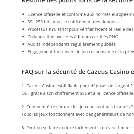
Résumé des points forts de la sécurit
Licence officielle et conforme aux normes européen
SSL 256 bits pour le chiffrement des données
Processus KYC strict pour vérifier l’identité réelle de
Collaboration avec des éditeurs certifiés RNG
Audits indépendants régulièrement publiés
Engagement fort envers le jeu responsable et la pré
FAQ sur la sécurité de Cazeus Casino 
1. Cazeus Casino est-il fiable pour déposer de l’argent ?
Oui, grâce à son chiffrement SSL et à la licence officiell
2. Comment être sûr que les jeux ne sont pas truqués ?
Tous les jeux fonctionnent avec des générateurs de nombr
3. Peut-on se faire exclure facilement si on veut limiter 