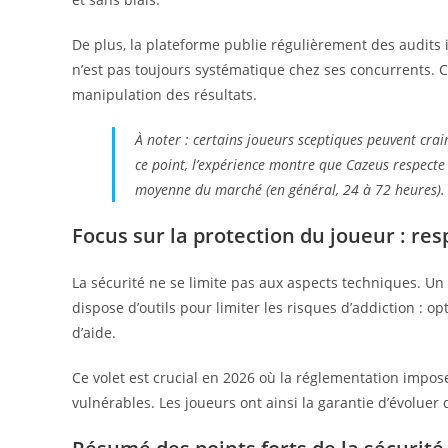
De plus, la plateforme publie régulièrement des audits
n’est pas toujours systématique chez ses concurrents. C
manipulation des résultats.
À noter : certains joueurs sceptiques peuvent cra
ce point, l’expérience montre que Cazeus respecte
moyenne du marché (en général, 24 à 72 heures).
Focus sur la protection du joueur : re
La sécurité ne se limite pas aux aspects techniques. Un
dispose d’outils pour limiter les risques d’addiction : o
d’aide.
Ce volet est crucial en 2026 où la réglementation impos
vulnérables. Les joueurs ont ainsi la garantie d’évolue