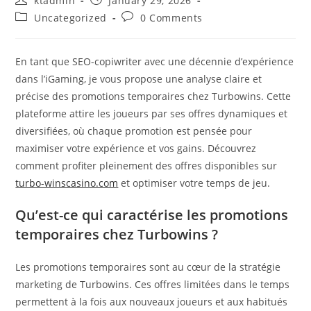
ktadmin
January 29, 2026
Uncategorized
0 Comments
En tant que SEO-copiwriter avec une décennie d’expérience
dans l’iGaming, je vous propose une analyse claire et
précise des promotions temporaires chez Turbowins. Cette
plateforme attire les joueurs par ses offres dynamiques et
diversifiées, où chaque promotion est pensée pour
maximiser votre expérience et vos gains. Découvrez
comment profiter pleinement des offres disponibles sur
turbo-winscasino.com
et optimiser votre temps de jeu.
Qu’est-ce qui caractérise les promotions
temporaires chez Turbowins ?
Les promotions temporaires sont au cœur de la stratégie
marketing de Turbowins. Ces offres limitées dans le temps
permettent à la fois aux nouveaux joueurs et aux habitués