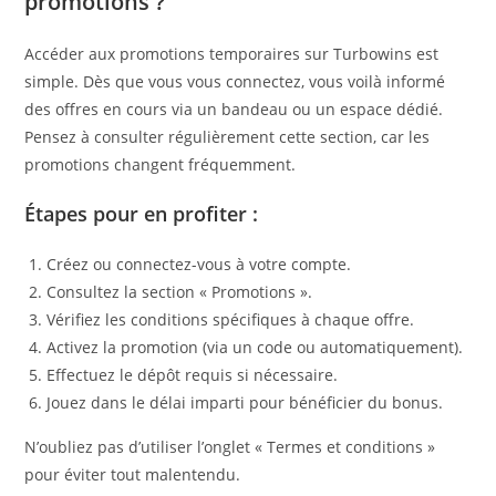
promotions ?
Accéder aux promotions temporaires sur Turbowins est
simple. Dès que vous vous connectez, vous voilà informé
des offres en cours via un bandeau ou un espace dédié.
Pensez à consulter régulièrement cette section, car les
promotions changent fréquemment.
Étapes pour en profiter :
Créez ou connectez-vous à votre compte.
Consultez la section « Promotions ».
Vérifiez les conditions spécifiques à chaque offre.
Activez la promotion (via un code ou automatiquement).
Effectuez le dépôt requis si nécessaire.
Jouez dans le délai imparti pour bénéficier du bonus.
N’oubliez pas d’utiliser l’onglet « Termes et conditions »
pour éviter tout malentendu.