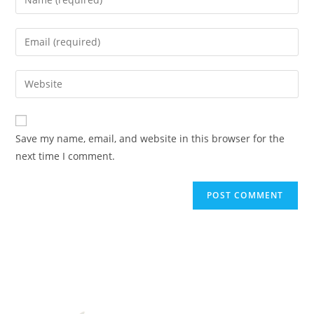
Save my name, email, and website in this browser for the
next time I comment.