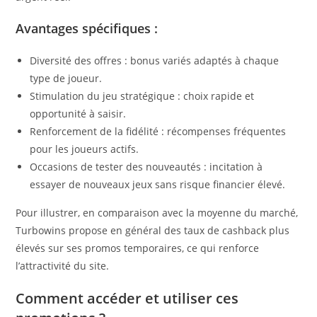
Avantages spécifiques :
Diversité des offres : bonus variés adaptés à chaque
type de joueur.
Stimulation du jeu stratégique : choix rapide et
opportunité à saisir.
Renforcement de la fidélité : récompenses fréquentes
pour les joueurs actifs.
Occasions de tester des nouveautés : incitation à
essayer de nouveaux jeux sans risque financier élevé.
Pour illustrer, en comparaison avec la moyenne du marché,
Turbowins propose en général des taux de cashback plus
élevés sur ses promos temporaires, ce qui renforce
l’attractivité du site.
Comment accéder et utiliser ces